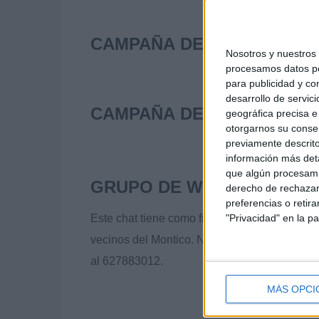
CAMPAÑA DE ABONOS DE 
Nosotros y nuestros
procesamos datos per
para publicidad y co
desarrollo de servici
CAMPAÑA DE FUMIGACIÓN
geográfica precisa e 
otorgarnos su conse
previamente descrito
información más deta
que algún procesami
GRUPO DE WHATSAPP MON
derecho de rechazar 
preferencias o retir
Este chat tiene como finalidad compra, vent
"Privacidad" en la pa
vecinos del Montico. No es un portal inmobil
al 627883012.
MÁS OPCI