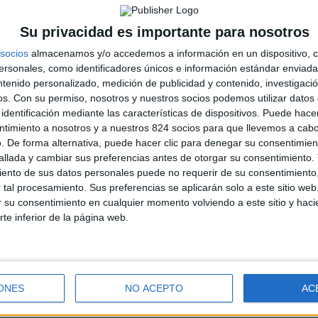
Su privacidad es importante para nosotros
PISCINA
socios
almacenamos y/o accedemos a información en un dispositivo, c
sonales, como identificadores únicos e información estándar enviada 
ntenido personalizado, medición de publicidad y contenido, investigaci
os.
Con su permiso, nosotros y nuestros socios podemos utilizar datos 
:CALENDARIO 2026
identificación mediante las características de dispositivos. Puede hacer
ntimiento a nosotros y a nuestros 824 socios para que llevemos a cab
. De forma alternativa, puede hacer clic para denegar su consentimien
llada y cambiar sus preferencias antes de otorgar su consentimiento.
ento de sus datos personales puede no requerir de su consentimiento, 
TICO SHOP 2ª MANO
tal procesamiento. Sus preferencias se aplicarán solo a este sitio we
ar su consentimiento en cualquier momento volviendo a este sitio y haci
a, donación o préstamo de enseres o bienes muebles entre
rte inferior de la página web.
iario. Si quieren formar parte del mismo escriban un mensaje
ONES
NO ACEPTO
AC