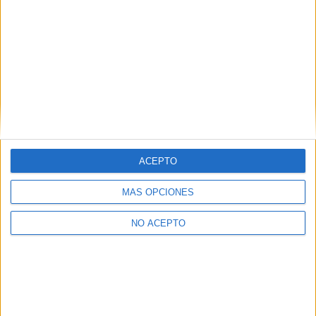
Orígenes e Historia
Actividades
Noticias
ESPACIOS
ACEPTO
Supermercado
Capilla
MÁS OPCIONES
Club social
NO ACEPTO
Piscinas
Parque infantil
Pistas de tenis
Pistas de padel