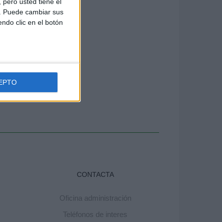
pero usted tiene el
b. Puede cambiar sus
endo clic en el botón
EPTO
CONTACTA
Oficina administración
Teléfonos de interes