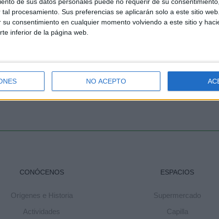
ento de sus datos personales puede no requerir de su consentimiento, 
tal procesamiento. Sus preferencias se aplicarán solo a este sitio we
ar su consentimiento en cualquier momento volviendo a este sitio y haci
rte inferior de la página web.
terior
ndios
ONES
NO ACEPTO
AC
CONÓCENOS
ESPACIOS
Orígenes e Historia
Supermercado
Actividades
Capilla