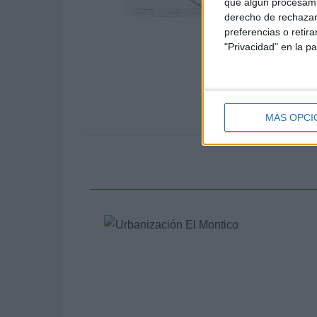
que algún procesami
derecho de rechazar 
preferencias o retir
"Privacidad" en la pa
An
Prevención de ince
MÁS OPCI