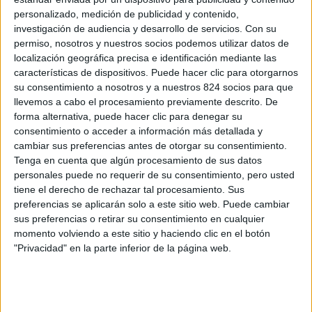
personalizado, medición de publicidad y contenido,
investigación de audiencia y desarrollo de servicios.
Con su
¿Te ha
permiso, nosotros y nuestros socios podemos utilizar datos de
localización geográfica precisa e identificación mediante las
¿Todavía
características de dispositivos. Puede hacer clic para otorgarnos
resultado
estás
su consentimiento a nosotros y a nuestros 824 socios para que
atascado?
llevemos a cabo el procesamiento previamente descrito. De
forma alternativa, puede hacer clic para denegar su
¿Cómo
útil este
consentimiento o acceder a información más detallada y
podemos
cambiar sus preferencias antes de otorgar su consentimiento.
ayudarte?
artículo?
Tenga en cuenta que algún procesamiento de sus datos
Actualizado
personales puede no requerir de su consentimiento, pero usted
el 7 de
tiene el derecho de rechazar tal procesamiento. Sus
noviembre
No
preferencias se aplicarán solo a este sitio web. Puede cambiar
de 2020
sus preferencias o retirar su consentimiento en cualquier
momento volviendo a este sitio y haciendo clic en el botón
Sí
"Privacidad" en la parte inferior de la página web.