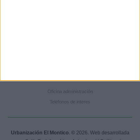
Piscinas
Parque infantil
Pistas de tenis
Pistas de padel
Otras zonas deportivas
CONTACTA
Oficina administración
Teléfonos de interes
Urbanización El Montico
.
©
2026. Web desarrollada