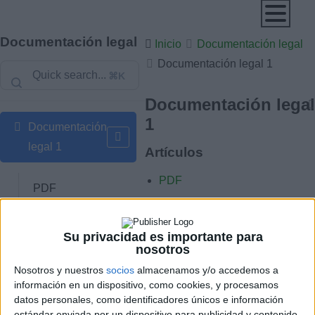
Documentación legal
Inicio
Documentación legal
Documentación legal 1
⌘K
Documentación legal
1
Documentación
legal 1
Artículos
PDF
PDF
Estatutos de la
Su privacidad es importante para
nosotros
Urbanización
Estatutos de la
Nosotros y nuestros
socios
almacenamos y/o accedemos a
Urbanización →
información en un dispositivo, como cookies, y procesamos
datos personales, como identificadores únicos e información
estándar enviada por un dispositivo para publicidad y contenido