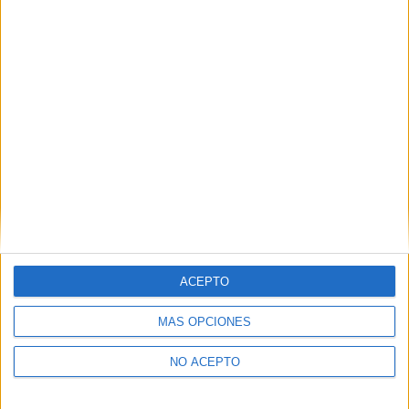
CONÓCENOS
Orígenes e Historia
Actividades
Noticias
ACEPTO
ESPACIOS
MÁS OPCIONES
Supermercado
NO ACEPTO
Capilla
Club social