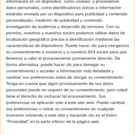
información en un dispositivo, como cookies, y procesamos
Zona privada
datos personales, como identificadores únicos e información
estándar enviada por un dispositivo para publicidad y contenido
Inicio
personalizado, medición de publicidad y contenido,
Historia
investigación de audiencia y desarrollo de servicios.
Con su
permiso, nosotros y nuestros socios podemos utilizar datos de
Espacios
localización geográfica precisa e identificación mediante las
Supermercado
características de dispositivos. Puede hacer clic para otorgarnos
Capilla
su consentimiento a nosotros y a nuestros 824 socios para que
llevemos a cabo el procesamiento previamente descrito. De
Club social
forma alternativa, puede hacer clic para denegar su
Piscinas
consentimiento o acceder a información más detallada y
Parque infantil
cambiar sus preferencias antes de otorgar su consentimiento.
Tenga en cuenta que algún procesamiento de sus datos
Pistas de tenis
personales puede no requerir de su consentimiento, pero usted
Pistas de pádel
tiene el derecho de rechazar tal procesamiento. Sus
Otras zonas deportivas
preferencias se aplicarán solo a este sitio web. Puede cambiar
sus preferencias o retirar su consentimiento en cualquier
Servicios
momento volviendo a este sitio y haciendo clic en el botón
Atención en oficina de administración
"Privacidad" en la parte inferior de la página web.
Actividades