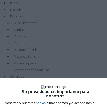
Inicio
Historia
Espacios
Supermercado
Capilla
Club social
Piscinas
Parque infantil
Pistas de tenis
Pistas de pádel
Otras zonas deportivas
Servicios
Atención en oficina de administración
Actividades
Su privacidad es importante para
nosotros
Noticias
Nosotros y nuestros
socios
almacenamos y/o accedemos a
Teléfonos de interés