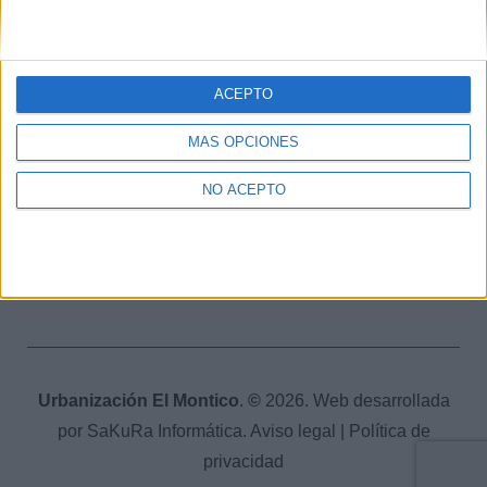
Parque infantil
Pistas de tenis
Pistas de padel
ACEPTO
Otras zonas deportivas
MÁS OPCIONES
NO ACEPTO
CONTACTA
Oficina administración
Teléfonos de interes
Urbanización El Montico
.
©
2026. Web desarrollada
por
SaKuRa Informática
.
Aviso legal
|
Política de
privacidad