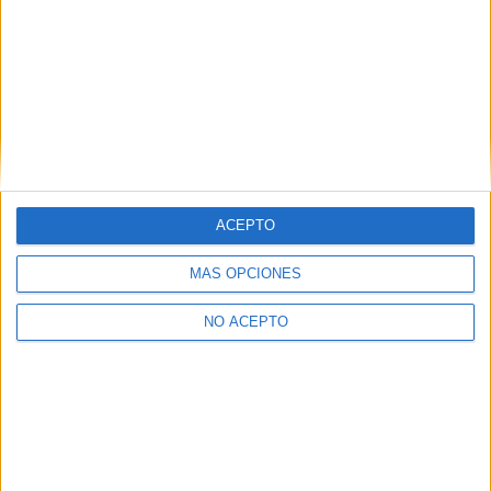
Iniciar sesión
ACEPTO
MÁS OPCIONES
NO ACEPTO
CONÓCENOS
Orígenes e Historia
Actividades
Noticias