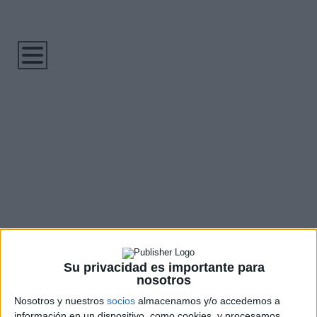
Nombre
Apellido 1
Apellido 2
Su privacidad es importante para
nosotros
Número de Parcela
Nosotros y nuestros
socios
almacenamos y/o accedemos a
información en un dispositivo, como cookies, y procesamos