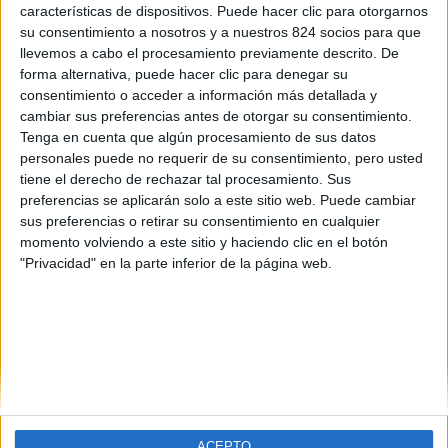
características de dispositivos. Puede hacer clic para otorgarnos
Orígenes e Historia
su consentimiento a nosotros y a nuestros 824 socios para que
Actividades
llevemos a cabo el procesamiento previamente descrito. De
forma alternativa, puede hacer clic para denegar su
Noticias
consentimiento o acceder a información más detallada y
cambiar sus preferencias antes de otorgar su consentimiento.
Tenga en cuenta que algún procesamiento de sus datos
personales puede no requerir de su consentimiento, pero usted
ESPACIOS
tiene el derecho de rechazar tal procesamiento. Sus
preferencias se aplicarán solo a este sitio web. Puede cambiar
Supermercado
sus preferencias o retirar su consentimiento en cualquier
momento volviendo a este sitio y haciendo clic en el botón
Capilla
"Privacidad" en la parte inferior de la página web.
Club social
Piscinas
Parque infantil
Pistas de tenis
Pistas de padel
Otras zonas deportivas
ACEPTO