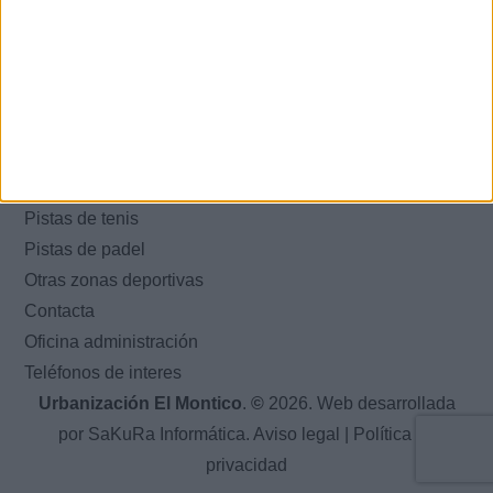
Noticias
espacios
Supermercado
Capilla
Club social
Piscinas
Parque infantil
Pistas de tenis
Pistas de padel
Otras zonas deportivas
Contacta
Oficina administración
Teléfonos de interes
Urbanización El Montico
.
©
2026. Web desarrollada
por
SaKuRa Informática
.
Aviso legal
|
Política de
privacidad