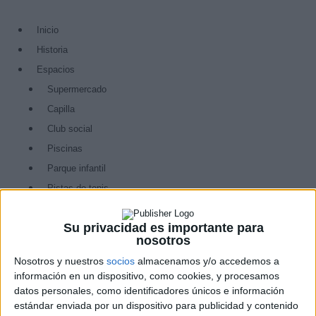
Skip
to
Inicio
the
Historia
content
Espacios
Supermercado
Capilla
Club social
Piscinas
Parque infantil
Pistas de tenis
Pistas de pádel
Su privacidad es importante para
Otras zonas deportivas
nosotros
Servicios
Nosotros y nuestros
socios
almacenamos y/o accedemos a
Atención en oficina de administración
información en un dispositivo, como cookies, y procesamos
Actividades
datos personales, como identificadores únicos e información
estándar enviada por un dispositivo para publicidad y contenido
Noticias