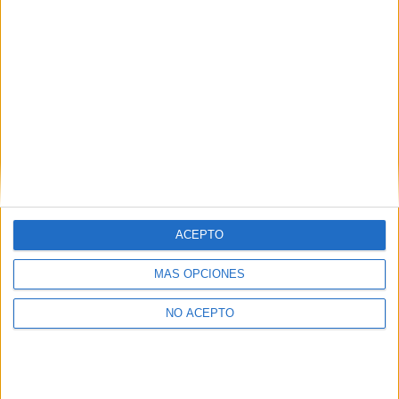
Actividades
Noticias
Teléfonos de interés
Zona privada
Comprar
Home
Área de Usuario
Pagos
Comprar
ACEPTO
[customer-area-payment-checkout /]
MÁS OPCIONES
NO ACEPTO
conócenos
Orígenes e Historia
Actividades