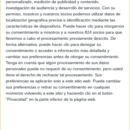
personalizado, medición de publicidad y contenido,
Teléfonos de interés
investigación de audiencia y desarrollo de servicios.
Con su
Zona privada
permiso, nosotros y nuestros socios podemos utilizar datos de
localización geográfica precisa e identificación mediante las
Inicio
características de dispositivos. Puede hacer clic para otorgarnos
su consentimiento a nosotros y a nuestros 824 socios para que
Historia
llevemos a cabo el procesamiento previamente descrito. De
Espacios
forma alternativa, puede hacer clic para denegar su
Supermercado
consentimiento o acceder a información más detallada y
cambiar sus preferencias antes de otorgar su consentimiento.
Capilla
Tenga en cuenta que algún procesamiento de sus datos
Club social
personales puede no requerir de su consentimiento, pero usted
Piscinas
tiene el derecho de rechazar tal procesamiento. Sus
preferencias se aplicarán solo a este sitio web. Puede cambiar
Parque infantil
sus preferencias o retirar su consentimiento en cualquier
Pistas de tenis
momento volviendo a este sitio y haciendo clic en el botón
Pistas de pádel
"Privacidad" en la parte inferior de la página web.
Otras zonas deportivas
Servicios
Atención en oficina de administración